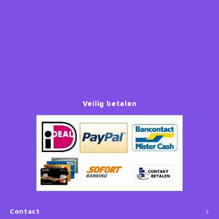
Paw Patrol
Peppa Pig
Planes
Pluto
Veilig betalen
Pokemon
Princess
Sonic the Hedgehog
Spiderman
Contact
Star Wars