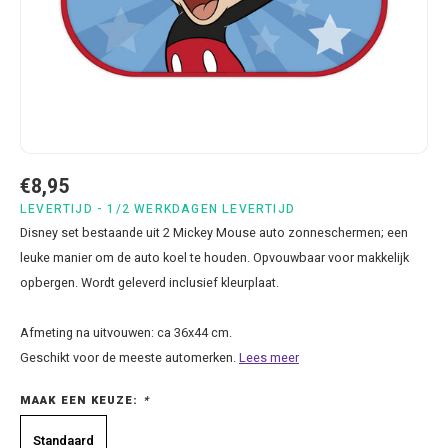
Bluey
Kussens
Mode accessoires
Beddengoed Baby en Peuter
Cars feestartikelen
Baseball caps & petten
Servetten
Brandweerman Sam
Lampjes
Nachtkleding
Kinderserviesjes
Frozen feestartikelen
Handtasjes & schoudertasjes
Tafelkleden
Cars
Muurposters
Ondergoed & sokken
Knuffels
Disney Princess feestartikelen
Horloges & zonnebrillen
Wegwerp servies
Dinosaurus & Jurassic World
Muurstickers & Raamstickers
Onesies
Luiertassen
Gabby's Poppenhuis feestartikelen
Parapluus
€8,95
Dombo
Opbergboxen & Speelgoedkisten
Pantoffels & Schoeisel
Rompertjes
Lilo en Stitch feestartikelen
Plaids
LEVERTIJD - 1/2 WERKDAGEN LEVERTIJD
Disney set bestaande uit 2 Mickey Mouse auto zonneschermen; een
Donald Duck
Opbergrekken
Regenjassen
Slabbetjes
Mickey Mouse feestartikelen
Portemonees
leuke manier om de auto koel te houden. Opvouwbaar voor makkelijk
opbergen. Wordt geleverd inclusief kleurplaat.
Frozen
Peuterbed
Sweater & hoodies
Minecraft feestartikelen
Rugtassen
Afmeting na uitvouwen: ca 36x44 cm.
Gabby's Poppenhuis
Prullenbakken
T-shirts & longsleeves
Minions feestartikelen
Slaapmaskers
Geschikt voor de meeste automerken.
Lees meer
MAAK EEN KEUZE:
*
Hello Kitty
Stoelen & Tafels
Zomersetjes
Minnie Mouse feestartikelen
Slaapzakken en Readynaps
Standaard