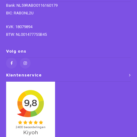
Bank: NL59RABO0116160179
Super Mario
BIC: RABONL2U
KVK: 18079894
Thomas de Trein
BTW: NL001477755B45
Toy Story
Volg ons
Vaiana
Wish
Klantenservice