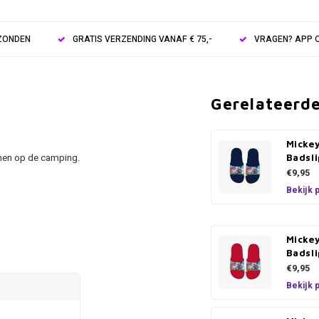
RZONDEN
GRATIS VERZENDING VANAF € 75,-
VRAGEN? APP O
Gerelateerd
Micke
hen op de camping.
Badsli
€9,95
Bekijk 
Micke
Badsli
€9,95
Bekijk 