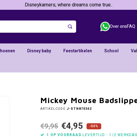
Disneykamers; where dreams come true..
Over ons
FAQ
choenen
Disney baby
Feestartikelen
School
Va
Mickey Mouse Badslippe
ARTIKELCODE
J-STN870342
€4,95
€9,95
-50%
1 OP VOORRAAD
LEVERTIJD - 1/2 WERKDA