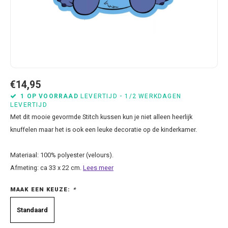
Bluey
Kussens
Mode accessoires
Beddengoed Baby en Peuter
Cars feestartikelen
Baseball caps & petten
Servetten
Brandweerman Sam
Lampjes
Nachtkleding
Kinderserviesjes
Frozen feestartikelen
Handtasjes & schoudertasjes
Tafelkleden
Cars
Muurposters
Ondergoed & sokken
Knuffels
Disney Princess feestartikelen
Horloges & zonnebrillen
Wegwerp servies
Dinosaurus & Jurassic World
Muurstickers & Raamstickers
Onesies
Luiertassen
Gabby's Poppenhuis feestartikelen
Parapluus
€14,95
1 OP VOORRAAD
LEVERTIJD - 1/2 WERKDAGEN
LEVERTIJD
Dombo
Opbergboxen & Speelgoedkisten
Pantoffels & Schoeisel
Rompertjes
Lilo en Stitch feestartikelen
Plaids
Met dit mooie gevormde Stitch kussen kun je niet alleen heerlijk
knuffelen maar het is ook een leuke decoratie op de kinderkamer.
Donald Duck
Opbergrekken
Regenjassen
Slabbetjes
Mickey Mouse feestartikelen
Portemonees
Materiaal: 100% polyester (velours).
Frozen
Peuterbed
Sweater & hoodies
Minecraft feestartikelen
Rugtassen
Afmeting: ca 33 x 22 cm.
Lees meer
Gabby's Poppenhuis
Prullenbakken
T-shirts & longsleeves
Minions feestartikelen
Slaapmaskers
MAAK EEN KEUZE:
*
Hello Kitty
Stoelen & Tafels
Zomersetjes
Minnie Mouse feestartikelen
Slaapzakken en Readynaps
Standaard