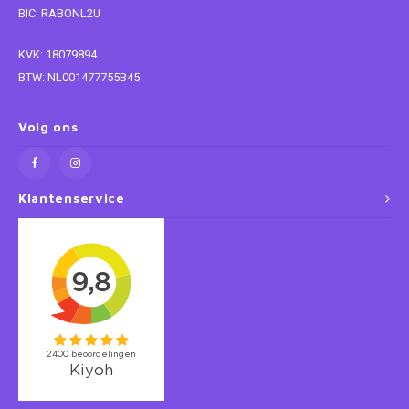
BIC: RABONL2U
Super Mario
KVK: 18079894
BTW: NL001477755B45
Thomas de Trein
Toy Story
Volg ons
Vaiana
Klantenservice
Wish