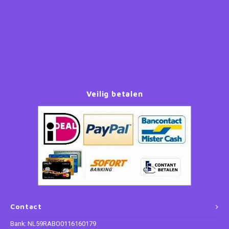
Paw Patrol
Peppa Pig
Planes
Veilig betalen
Pluto
Pokemon
Princess
Sonic the Hedgehog
Spiderman
Contact
Bank: NL59RABO0116160179
Star Wars