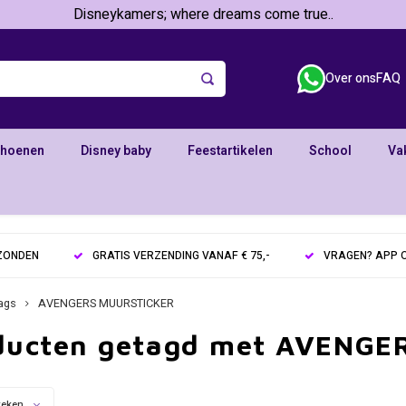
Disneykamers; where dreams come true..
Over ons
FAQ
choenen
Disney baby
Feestartikelen
School
Va
RZONDEN
GRATIS VERZENDING VANAF € 75,-
VRAGEN? APP O
ags
AVENGERS MUURSTICKER
ducten getagd met AVENG
keken