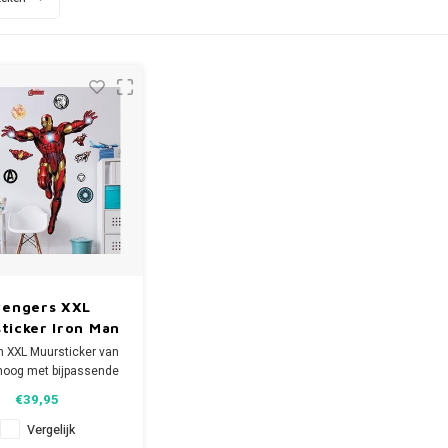
vengers XXL
ticker Iron Man
- Walltastic
n XXL Muursticker van
hoog met bijpassende
arvel Avengers
€39,95
muurstickers.
Vergelijk
akking bevat 3 vellen