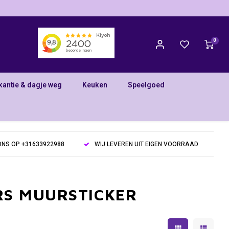
0
kantie & dagje weg
Keuken
Speelgoed
NS OP +31633922988
WIJ LEVEREN UIT EIGEN VOORRAAD
ERS MUURSTICKER