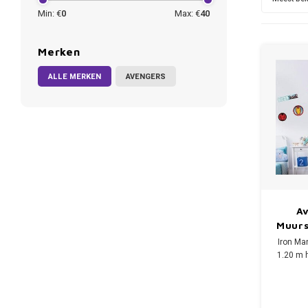
Min: €
0
Max: €
40
Merken
ALLE MERKEN
AVENGERS
A
Muurs
Iron Ma
1.20 m 
M
De verp