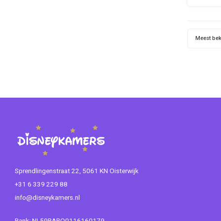
v
Muursti
en sne
Meest be
verplaat
De mu
Sprendlingenstraat 22, 5061 KN Oisterwijk
+31 6 339 229 88
info@disneykamers.nl