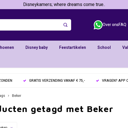
Disneykamers; where dreams come true..
Over ons
FAQ
choenen
Disney baby
Feestartikelen
School
Va
RZONDEN
GRATIS VERZENDING VANAF € 75,-
VRAGEN? APP O
ags
Beker
ducten getagd met Beker
keken