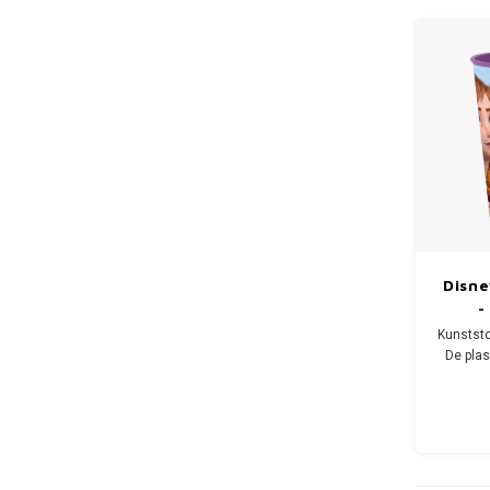
Vaat
Tra
een Stit
Disne
-
Kunststo
De plas
heeft r
va
De beker
260 ml 