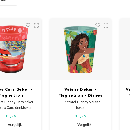
ey Cars Beker -
Vaiana Beker -
V
Magnetron
Magnetron - Disney
of Disney Cars beker.
Kunststof Disney Vaiana
stic Cars drinkbeker
beker.
en inhoud van 250 ml
De plastic Vaiana drinkbeker
D
€1,95
€1,95
s geschikt voor de
heeft een inhoud van 260 ml
h
magnetron.
en is geschikt voor de
Vergelijk
Vergelijk
magnetron.