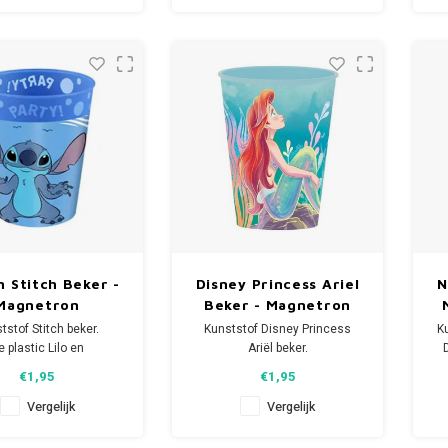
on: max 5 minuten op
600W.
Magnetron: max 2 minuten op
Ma
wasser bestendig.
600W.
Let op: dit artikel is niet
ktatie Tip: Gebruik
geschikt voor de vaatwasser.
g
deze beker op
Eenvoudig af te spoelen onder
Ee
 kinderfeestje. Als de
de kra
feest
n Stitch Beker -
Disney Princess Ariel
N
Magnetron
Beker - Magnetron
tstof Stitch beker.
Kunststof Disney Princess
Ku
e plastic Lilo en
Ariël beker.
 drinkbeker heeft een
De plastic drinkbeker heeft een
h
€1,95
€1,95
d van 250 ml en is
inhoud van 260 ml en is
t voor de magnetron.
geschikt voor in de magnetron
Vergelijk
Vergelijk
on: max 5 minuten op
Let op: dit artikel is niet
Ma