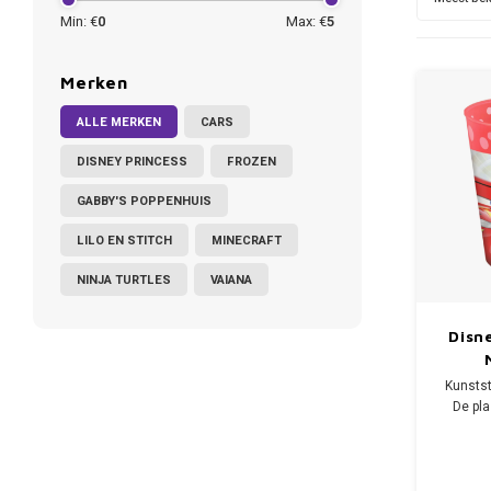
Min: €
0
Max: €
5
Merken
ALLE MERKEN
CARS
DISNEY PRINCESS
FROZEN
GABBY'S POPPENHUIS
LILO EN STITCH
MINECRAFT
NINJA TURTLES
VAIANA
Disn
Kunstst
De pla
heeft e
en i