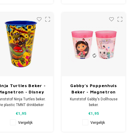
Alex.
gnetron: max 2 minuten op
600W.
Magnetron: max 2 minuten op
Let op: dit artikel is niet
600W.
eschikt voor de vaatwasser.
Let op: dit artikel is niet
nvoudig af te spoelen onder
geschikt voor de vaatwasser.
de kra
Een
inja Turtles Beker -
Gabby's Poppenhuis
Magnetron - Disney
Beker - Magnetron
nststof Ninja Turtles beker.
Kunststof Gabby's Dollhouse
De plastic TMNT drinkbeker
beker.
eeft een inhoud van 260 ml
De plastic Gabby drinkbeker
€1,95
€1,95
en is geschikt voor de
heeft een inhoud van 250 ml
magnetron.
en is geschikt voor de
Vergelijk
Vergelijk
magnetron.
gnetron: max 2 minuten op