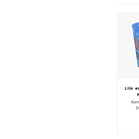
Magnetr
Vaat
Tra
een Cars
Lilo e
Kuns
D
Stitch
inhou
geschik
Magnetr