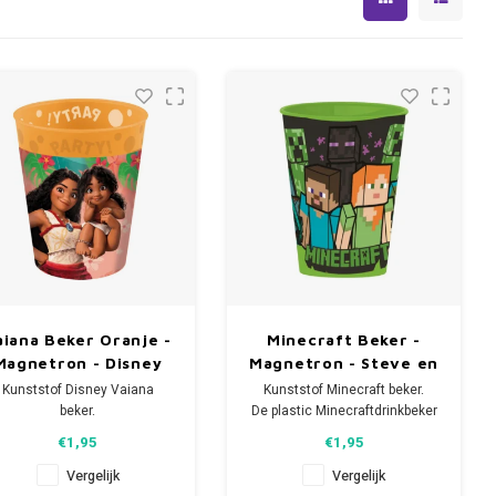
aiana Beker Oranje -
Minecraft Beker -
Magnetron - Disney
Magnetron - Steve en
Alex
Kunststof Disney Vaiana
Kunststof Minecraft beker.
beker.
De plastic Minecraftdrinkbeker
e plastic Vaiana drinkbeker
heeft een inhoud van 260 ml
€1,95
€1,95
eeft een inhoud van 260 ml
en is geschikt voor de
en is geschikt voor de
magnetron.
Vergelijk
Vergelijk
magnetron.
Met afbeelding van Steve en