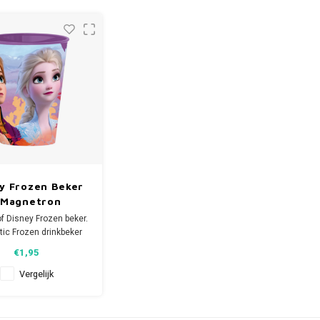
600W.
geschikt voor de vaatwasser.
wasser bestendig.
Eenvoudig af te spoelen onder
de kraan onder handwarm
g
ktatie Tip: Gebruik
water.
Ee
deze beker op
ch kinderfeestje. Als d
Ken
y Frozen Beker
 Magnetron
f Disney Frozen beker.
tic Frozen drinkbeker
ondom een afbeelding
€1,95
n Elsa en Anna.
 heeft een inhoud van
Vergelijk
en is geschikt voor de
magnetron.