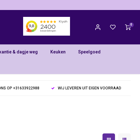
0
kantie & dagje weg
Keuken
Speelgoed
NS OP +31633922988
WIJ LEVEREN UIT EIGEN VOORRAAD