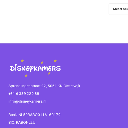
Magnetr
Meest be
Let o
Sprendlingenstraat 22, 5061 KN Oisterwijk
+31 6 339 229 88
info@disneykamers.nl
Bank: NL59RABO0116160179
BIC: RABONL2U