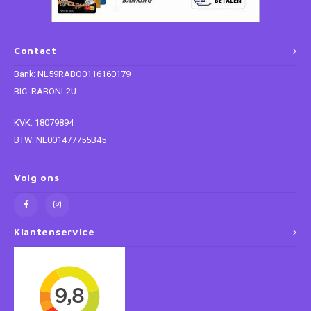
Paw Patrol
Contact
Peppa Pig
Bank: NL59RABO0116160179
BIC: RABONL2U
Planes
KVK: 18079894
Pluto
BTW: NL001477755B45
Pokemon
Volg ons
Princess
Klantenservice
Sonic the Hedgehog
Spiderman
Star Wars