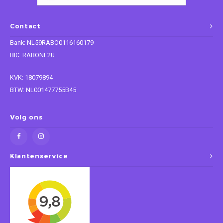
Paw Patrol
Contact
Bank: NL59RABO0116160179
Peppa Pig
BIC: RABONL2U
Planes
KVK: 18079894
BTW: NL001477755B45
Pluto
Volg ons
Pokemon
Princess
Klantenservice
Sonic the Hedgehog
Spiderman
Star Wars