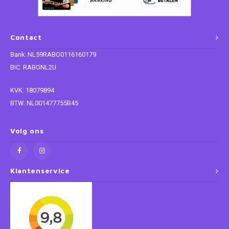
Paw Patrol
Contact
Peppa Pig
Bank: NL59RABO0116160179
BIC: RABONL2U
Planes
KVK: 18079894
Pluto
BTW: NL001477755B45
Pokemon
Volg ons
Princess
Klantenservice
Sonic the Hedgehog
Spiderman
Star Wars