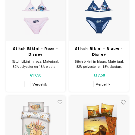
Stitch Bikini - Roze -
Stitch Bikini - Blauw -
Disney
Disney
Stitch bikini in roze. Materiaal:
Stitch bikini in blauw. Materiaal:
82% polyester en 18% elastan.
82% polyester en 18% elastan.
Ga helemaal trendy de zomer
Ga helemaal trendy de zomer
€17,50
€17,50
in naar het zwembad of het
in naar het zwembad of het
strand.
strand.
Vergelijk
Vergelijk