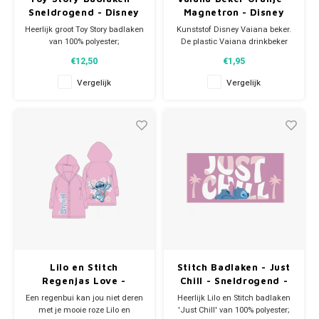
Sneldrogend - Disney
Magnetron - Disney
Heerlijk groot Toy Story badlaken
Kunststof Disney Vaiana beker.
van 100% polyester;
De plastic Vaiana drinkbeker
sneldrogend. Met een
heeft een inhoud van 260 ml en
€12,50
€1,95
afbeelding van Woody, Buzz
is geschikt voor de magnetron.
Lightyear en Aliens. De grote
Magnetron: max 2 minuten op
Vergelijk
Vergelijk
Disney handdoek is ideaal voor
600W. Let op: dit artikel is niet
thuisgebruik, voor bij de
geschikt voor de vaatwasser.
zwemles en groot genoeg om
Eenvoudig af te spoelen onder
als strandlaken te gebruiken
de kra
als je na
Lilo en Stitch
Stitch Badlaken - Just
Regenjas Love -
Chill - Sneldrogend -
Disney
Disney
Een regenbui kan jou niet deren
Heerlijk Lilo en Stitch badlaken
met je mooie roz​e Lilo en
'Just Chill' van 100% polyester;