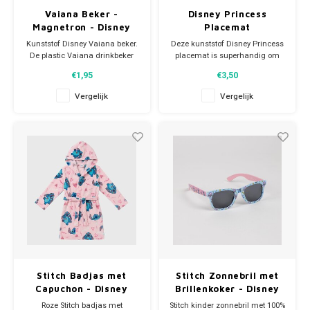
Vaiana Beker -
Disney Princess
Magnetron - Disney
Placemat
Kunststof Disney Vaiana beker.
Deze kunststof Disney Princess
De plastic Vaiana drinkbeker
placemat is superhandig om
heeft een inhoud van 260 ml en
als onderlegger te gebruiken bij
€1,95
€3,50
is geschikt voor de magnetron.
je ontbijt, lunch of avondeten.
Magnetron: max 2 minuten op
De stevige plastic Disney
Vergelijk
Vergelijk
600W. Let op: dit artikel is niet
placemat heeft een print met
geschikt voor de vaatwasser.
Doornroosje, Jasmin,
Eenvoudig af te spoelen onder
Assepoester, Belle, Rapunzel en
de kra
Ariël, de kleine zeeme
Stitch Badjas met
Stitch Zonnebril met
Capuchon - Disney
Brillenkoker - Disney
Roze Stitch badjas met
Stitch kinder zonnebril met 100%