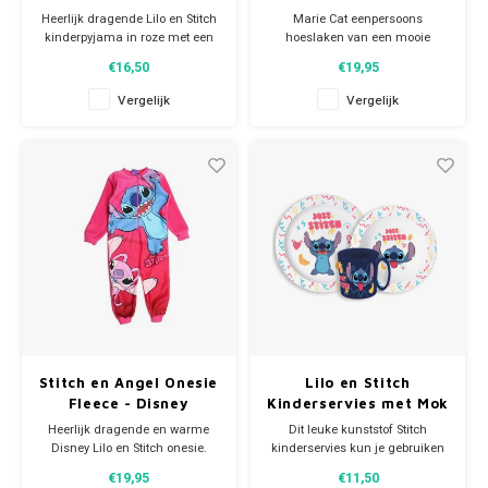
Heerlijk dragende Lilo en Stitch
Marie Cat eenpersoons
kinderpyjama in roze met een
hoeslaken van een mooie
afbeelding van Stitch. Deze
kwaliteit. Dankzij de elastische
€16,50
€19,95
leuke pyjama heeft lange
banden rond de matras, past
mouwen en een lange broek.
het Aristocats laken strak om
Vergelijk
Vergelijk
Materiaal: 100% katoen. Slapen
het matras. Materiaal: 100%
was nog nooit zo leuk!
katoen. Afmetingen: 90 x 200 x
25 cm.
Stitch en Angel Onesie
Lilo en Stitch
Fleece - Disney
Kinderservies met Mok
- Magnetron
Heerlijk dragende en warme
Dit leuke kunststof Stitch
Disney Lilo en Stitch onesie.
kinderservies kun je gebruiken
Deze Disney jumpsuit is ook
voor je ontbijt, lunch en
€19,95
€11,50
superleuk om als huispak te
avondeten. Dat eet een stuk