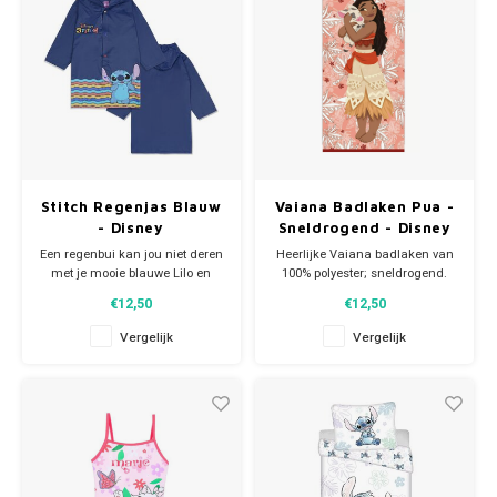
Stitch Regenjas Blauw
Vaiana Badlaken Pua -
- Disney
Sneldrogend - Disney
Een regenbui kan jou niet deren
Heerlijke Vaiana badlaken van
met je mooie blauwe Lilo en
100% polyester; sneldrogend.
Stitch regenjas! De Disney
Met een afbeelding van Vaiana
€12,50
€12,50
regenjas heeft op op de
en Pua. De grote Disney
voorkant een afbeelding van
handdoek is ideaal voor
Vergelijk
Vergelijk
Stitch. Materiaal: 100% PVC.
thuisgebruik, voor bij de
zwemles en groot genoeg om
als strandlaken te gebruiken
als je naar het zwembad of het
stra