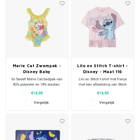
ook weer uitha
Marie Cat Zwempak -
Lilo en Stitch T-shirt -
Disney Baby
Disney - Maat 116
So Sweet! Marie Cat badpak van
Lilo en Stitch t-shirt met franje
82% polyester en 18% elastan.
met een afbeelding van Stitch
Dit snoezige Disney Aristocats
Materiaal: 100% katoen. Maat
€14,95
€14,95
zwempak is in zomers geel.
116. Helemaal trendy de zomer
in!
Vergelijk
Vergelijk