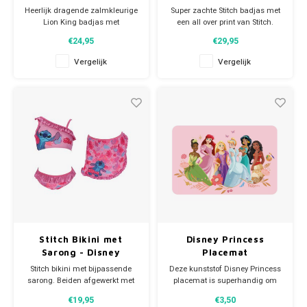
Heerlijk dragende zalmkleurige
Super zachte Stitch badjas met
Lion King badjas met
een all over print van Stitch.
capuchon.
Deze Lilo en Stitch fleece
€24,95
€29,95
Deze zachte fleece
ochtendjas draagt licht en
ochtendjas heeft 2 zakken, een
comfortabel en is ideaal voor
Vergelijk
Vergelijk
ceintuur en een all over print
een luie zondag op de bank, na
van Simba.
de zwemles of op de camping.
De Disney kinderbadjas draagt
licht en comfortabel en is ideaal
Materiaal: 100% polyester (coral
voor een luie zondag, na
fleece).
de zwemles
Stitch Bikini met
Disney Princess
Sarong - Disney
Placemat
Stitch bikini met bijpassende
Deze kunststof Disney Princess
sarong. Beiden afgewerkt met
placemat is superhandig om
mooie glans ruches.
als onderlegger te gebruiken bij
€19,95
€3,50
De roze Disney bikini met
je ontbijt, lunch of avondeten.