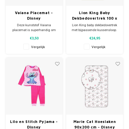
Vaiana Placemat -
Lion King Baby
Disney
Dekbedovertrek 100 x
135 - Disney
Deze kunststof Vaiana
Lion King baby dekbedovertrek
placemat is superhandig om
met bijpassende kussensloop.
als onderlegger te gebruiken bij
De Disney dekbedhoes is dubbelzijdig
€3,50
€24,95
je ontbijt, lunch of avondeten.
te gebruiken en zorgt ervoor dat
De stevige plastic
je kleine schat met een
Vergelijk
Vergelijk
Disney placemat heeft een print
glimlach in slaap valt. Met een
met Vaiana, Pua en Simea, het
afbeelding van Simba en Nala.
zusje van Vaiana. Afmeting: ca
Materiaal: 100 % katoen.
43 x 28 cm.
Afmeting
Lilo en Stitch Pyjama -
Marie Cat Hoeslaken
Disney
90x200 cm - Disney