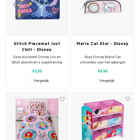
Stitch Placemat Just
Marie Cat Etui - Disney
Chill - Disney
Deze kunststof Disney Lilo en
Roze Disney Marie Cat
Stitch placemat is superhandig
schooletui voor het opbergen
om als onderlegger te
van al je schrijfgerei. De Disney
€3,50
€9,95
gebruiken bij je ontbijt, lunch of
pennenzak heeft aan de
avondeten. De stevige plastic
bovenkant een rits en een
Vergelijk
Vergelijk
Disney placemat heeft een print
afbeelding van Marie Cat uit de
met Stitch. Afmeting: ca 43 x 28
Aristocats. Materiaal: polyester.
cm.
Afmeting: ca 19,5 x 8,5 x 6 cm.