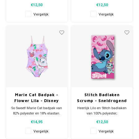
Stitch regenjas! De Disney
sneldrogend. Deze Stitch
€12,50
€12,50
regenjas heeft op op de
handdoek is ideaal voor
voorkant de naam van Stitch
thuisgebruik of bij de zwemles
Vergelijk
Vergelijk
omringd door bloemen en op de
maar ook groot genoeg om
achterkant een afbeelding van
als strandlaken te gebruiken
Stitch. Materiaal: 100% PVC.
als je een dagje naar zee gaat.
Afmeting: 70 x 140
Marie Cat Badpak -
Stitch Badlaken
Flower Lila - Disney
Scrump - Sneldrogend
- Disney
So Sweet! Marie Cat badpak van
Heerlijk Lilo en Stitch badlaken
82% polyester en 18% elastan.
van 100% polyester;
Dit snoezige Disney Aristocats
sneldrogend. Deze grote Stitch
€14,95
€12,50
zwempak is in lila.
handdoek heeft een afbeelding
met Stitch en Scrump en is
Vergelijk
Vergelijk
ideaal voor thuisgebruik maar