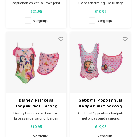
capuchon en een all over print
UV bescherming. De Disney
van Stitch. Een stijlvolle keuze
kinder zonnebril wordt geleverd
€24,95
€10,95
voor de Disney fans. De Lilo en
met een transparante en stevige
Stitch ochtendjas draagt licht
brillenkoker met afbeeldingen
Vergelijk
Vergelijk
en comfortabel en is ideaal voor
van Stitch en Angel. 1 maat.
een luie zondag op de bank, na
Advies leeftijd: 3+
de zwemles of na het douchen
op de campin
Disney Princess
Gabby's Poppenhuis
Badpak met Sarong
Badpak met Sarong
Disney Princess badpak met
Gabby's Poppenhuis badpak
bijpassende sarong. Beiden
met bijpassende sarong.
afgewerkt met mooie glans
Beiden afgewerkt met mooie
€19,95
€19,95
ruches. Het prinsessen
glans ruches. Het Gabby
zwempak en de sarong zijn van
zwempak en de sarong zijn van
Vergelijk
Vergelijk