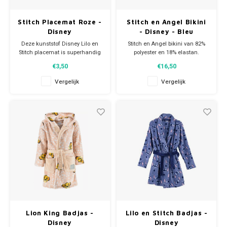
Stitch Placemat Roze -
Stitch en Angel Bikini
Disney
- Disney - Bleu
Deze kunststof Disney Lilo en
Stitch en Angel bikini van 82%
Stitch placemat is superhandig
polyester en 18% elastan.
om als onderlegger te
Ga helemaal trendy de zomer
€3,50
€16,50
gebruiken bij je ontbijt, lunch of
in naar het zwembad of het
avondeten. De stevige roze
strand.
Vergelijk
Vergelijk
plastic Disney placemat heeft
een print met Stitch.
Afmeting: ca 43 x 28 cm.
Lion King Badjas -
Lilo en Stitch Badjas -
Disney
Disney