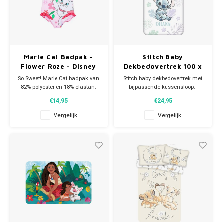
Marie Cat Badpak -
Stitch Baby
Flower Roze - Disney
Dekbedovertrek 100 x
135 cm - Disney
So Sweet! Marie Cat badpak van
Stitch baby dekbedovertrek met
82% polyester en 18% elastan.
bijpassende kussensloop.
Dit snoezige Disney Aristocats
De Disney dekbedhoes is dubbelzijdig
€14,95
€24,95
zwempak is in roze.
te gebruiken en zorgt ervoor dat
je kleine schat met een
Vergelijk
Vergelijk
glimlach in slaap valt.
Materiaal: 100 % katoen.
Afmeting dekbedovertrek: 100 x
135 cm. Afmeting