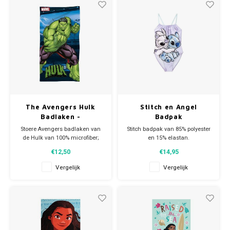
zee gaat.
Materiaal: 100% polyester
(fleece).
Afmeting: 70
The Avengers Hulk
Stitch en Angel
Badlaken -
Badpak
Sneldrogend - Marvel
Stoere Avengers badlaken van
Stitch badpak van 85% polyester
de Hulk van 100% microfiber;
en 15% elastan.
sneldrogend.
Op de voorkant van
€12,50
€14,95
Deze stoere Marvel handdoek is
het Disney zwempak staat Stitch
ideaal voor thuisgebruik of bij
en Angel.
Vergelijk
Vergelijk
de zwemles maar ook groot
genoeg om als strandlaken te
In dit leuke Disney zwempak wil
gebruiken als je een dagje naar
ieder meisje gezien worden!
zee gaat.
Afmeting: 70 x 137 c