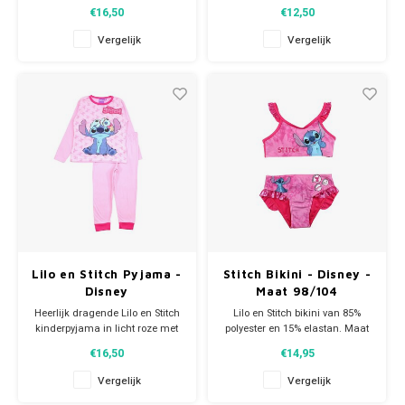
helemaal trendy de zomer in
polyester; sneldrogend. Deze
€16,50
€12,50
naar het zwembad of het
Stitch handdoek is ideaal voor
strand.
thuisgebruik of bij de zwemles
Vergelijk
Vergelijk
maar ook groot genoeg om
als strandlaken te gebruiken
als je een dagje naar zee gaat.
Afmeting: 70
Lilo en Stitch Pyjama -
Stitch Bikini - Disney -
Disney
Maat 98/104
Heerlijk dragende Lilo en Stitch
Lilo en Stitch bikini van 85%
kinderpyjama in licht roze met
polyester en 15% elastan. Maat
een afbeelding van Stitch. Deze
98/104. Mooi afgewerkt met
€16,50
€14,95
leuke pyjama heeft lange
glans rushes op het bikinihesje
mouwen en een lange broek.
en bikinibroekje. Met deze
Vergelijk
Vergelijk
Materiaal: 100% katoen. Slapen
mooie Disney bikini val je extra