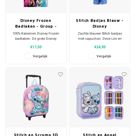
Disney Frozen
Stitch Badjas Blauw -
Badlaken - Group -
Disney
Katoen
100% Katoenen Disney Frozen
Zachte blauwe Stitch badjas
badlaken. De grote Disney
met capuchon. Deze Lilo en
handdoek is ideaal voor
Stitch fleece ochtendjas draagt
€17,50
€24,95
thuisgebruik, voor bij de
licht en comfortabel en is ideaal
zwemles en als strandlaken om
voor een luie zondag op de
Vergelijk
Vergelijk
heerlijk op strand te luieren en
bank, na de zwemles of op
te zonnen. Materiaal: 100%
de camping. Materiaal: 100%
katoen. Afmeting: 70 x 140 cm.
polyester (coral fleece).
Stitch en Scrump 3D
Stitch en Angel