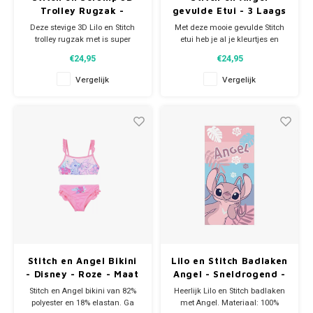
Trolley Rugzak -
gevulde Etui - 3 Laags
Disney
- Disney
Deze stevige 3D Lilo en Stitch
Met deze mooie gevulde Stitch
trolley rugzak met is super
etui heb je al je kleurtjes en
praktisch voor naar school, op
benodigdheden bij de hand. De
€24,95
€24,95
vakantie of als je gaat logeren.
Disney etui heeft 3 lagen dus
De roze trolley is door de
bevat alles wat je nodig hebt
Vergelijk
Vergelijk
verstelbare rugbanden ook
voor op school of thuis. In de 3
als rugtas te gebruiken en heeft
laags etui vind je stiften,
een vrolijke print met Stitch en
kleurpotloden en andere
Scrump. De Di
tekenartikelen zoa
Stitch en Angel Bikini
Lilo en Stitch Badlaken
- Disney - Roze - Maat
Angel - Sneldrogend -
98
Disney
Stitch en Angel bikini van 82%
Heerlijk Lilo en Stitch badlaken
polyester en 18% elastan. Ga
met Angel. Materiaal: 100%