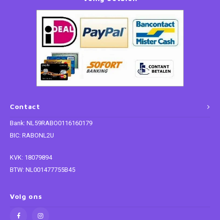
Contact
Bank: NL59RABO0116160179
BIC: RABONL2U
KVK: 18079894
BTW: NL001477755B45
Volg ons