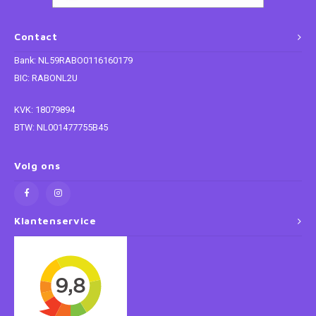
Paw Patrol
Contact
Bank: NL59RABO0116160179
Peppa Pig
BIC: RABONL2U
Planes
KVK: 18079894
BTW: NL001477755B45
Pluto
Volg ons
Pokemon
Princess
Klantenservice
Sonic the Hedgehog
Spiderman
Star Wars