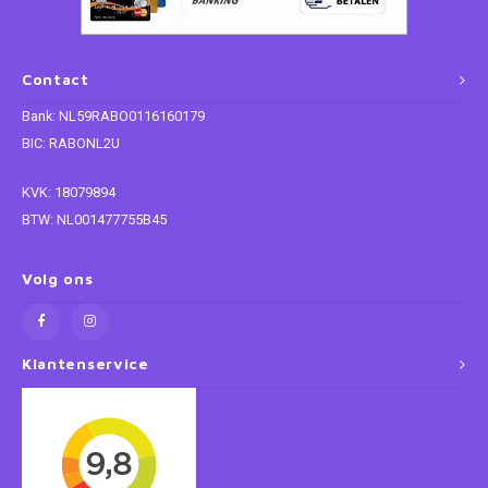
Paw Patrol
Contact
Peppa Pig
Bank: NL59RABO0116160179
BIC: RABONL2U
Planes
KVK: 18079894
Pluto
BTW: NL001477755B45
Pokemon
Volg ons
Princess
Klantenservice
Sonic the Hedgehog
Spiderman
Star Wars