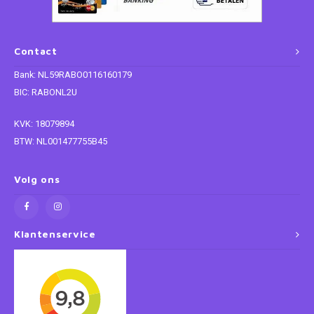
Paw Patrol
Contact
Peppa Pig
Bank: NL59RABO0116160179
BIC: RABONL2U
Planes
KVK: 18079894
Pluto
BTW: NL001477755B45
Pokemon
Volg ons
Princess
Klantenservice
Sonic the Hedgehog
Spiderman
Star Wars