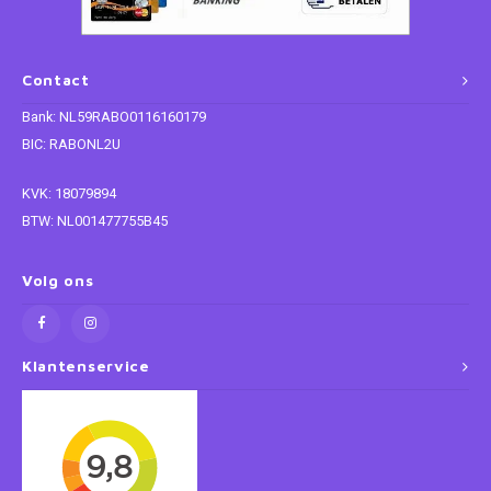
Paw Patrol
Contact
Peppa Pig
Bank: NL59RABO0116160179
BIC: RABONL2U
Planes
KVK: 18079894
Pluto
BTW: NL001477755B45
Pokemon
Volg ons
Princess
Klantenservice
Sonic the Hedgehog
Spiderman
Star Wars