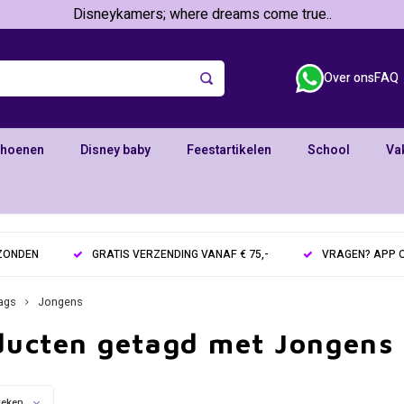
Disneykamers; where dreams come true..
Over ons
FAQ
choenen
Disney baby
Feestartikelen
School
Va
RZONDEN
GRATIS VERZENDING VANAF € 75,-
VRAGEN? APP O
ags
Jongens
ducten getagd met Jongens
keken