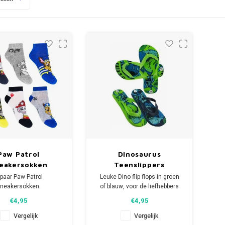
Paw Patrol
Dinosaurus
eakersokken
Teenslippers
ngen - 3 paar
 paar Paw Patrol
Leuke Dino flip flops in groen
neakersokken.
of blauw, voor de liefhebbers
ar in de maten 23/26 -
van Jurassic
€4,95
€4,95
27/30 - 31/34
World en Jurassic Park.
al:48 % katoen + 50%
Deze Dinosaurus teenslippers zijn
Vergelijk
Vergelijk
ester + 2% elastan.
leuk voor het op het strand of