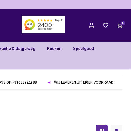
0
kantie & dagje weg
Keuken
Speelgoed
NS OP +31633922988
WIJ LEVEREN UIT EIGEN VOORRAAD