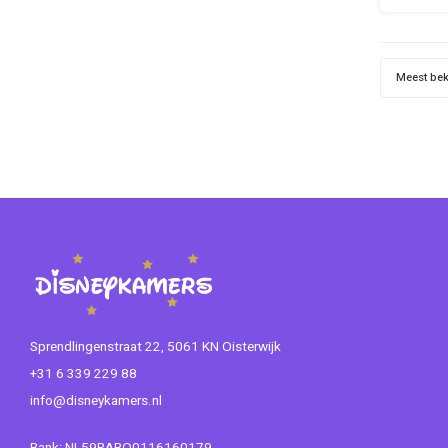
Worde
Meest be
Sprendlingenstraat 22, 5061 KN Oisterwijk
+31 6 339 229 88
info@disneykamers.nl