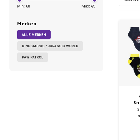
Min: €
0
Max: €
5
Merken
ALLE MERKEN
DINOSAURUS / JURASSIC WORLD
PAW PATROL
Sn
Jo
3
s
Leverba
Materia
poly