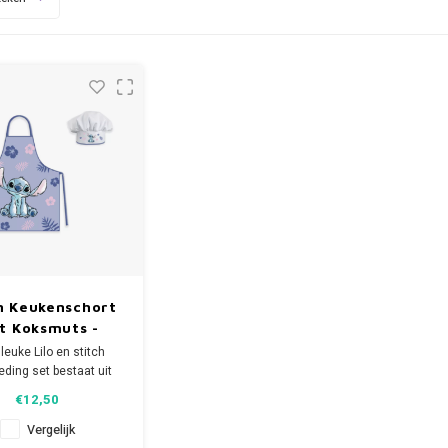
h Keukenschort
t Koksmuts -
Disney
leuke Lilo en stitch
eding set bestaat uit
 keukenschort en
€12,50
s en is een prachtige
lling op een houten
Vergelijk
keukentje. De Disney