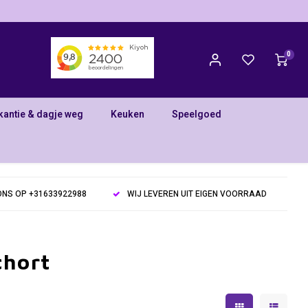
0
kantie & dagje weg
Keuken
Speelgoed
NS OP +31633922988
WIJ LEVEREN UIT EIGEN VOORRAAD
chort