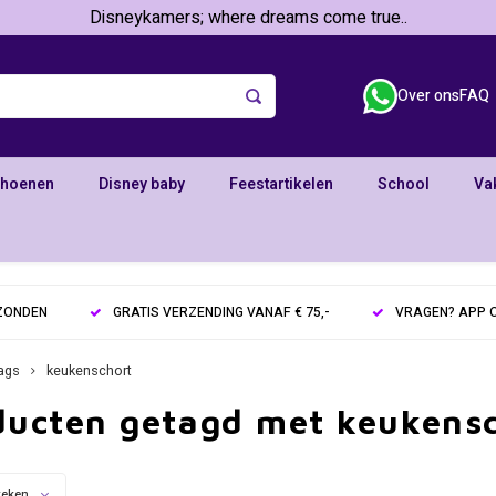
Disneykamers; where dreams come true..
Over ons
FAQ
choenen
Disney baby
Feestartikelen
School
Va
RZONDEN
GRATIS VERZENDING VANAF € 75,-
VRAGEN? APP O
ags
keukenschort
ducten getagd met keukens
keken