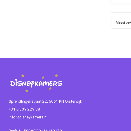
set 
gebrui
mama e
Meest be
Sprendlingenstraat 22, 5061 KN Oisterwijk
+31 6 339 229 88
info@disneykamers.nl