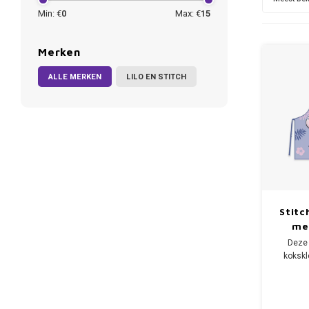
Min: €
0
Max: €
15
Merken
ALLE MERKEN
LILO EN STITCH
Stitc
me
Deze 
kokskl
een
koksmut
aanvu
kinder