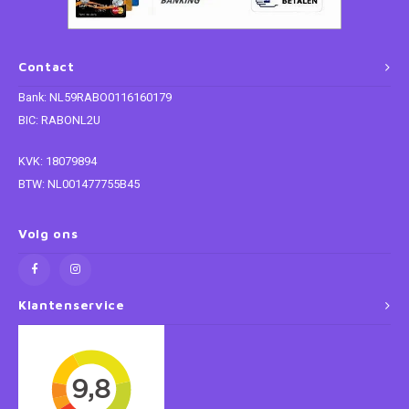
Paw Patrol
Contact
Peppa Pig
Bank: NL59RABO0116160179
BIC: RABONL2U
Planes
KVK: 18079894
Pluto
BTW: NL001477755B45
Pokemon
Volg ons
Princess
Klantenservice
Sonic the Hedgehog
Spiderman
Star Wars