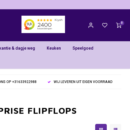
0
kantie & dagje weg
Keuken
Speelgoed
NS OP +31633922988
WIJ LEVEREN UIT EIGEN VOORRAAD
PRISE FLIPFLOPS