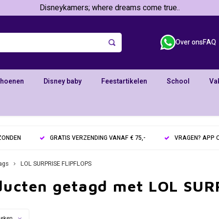
Disneykamers; where dreams come true..
Over ons
FAQ
choenen
Disney baby
Feestartikelen
School
Va
RZONDEN
GRATIS VERZENDING VANAF € 75,-
VRAGEN? APP O
ags
LOL SURPRISE FLIPFLOPS
ducten getagd met LOL SUR
keken