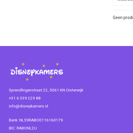
Geen produ
Sprendlingenstraat 22, 5061 KN Oisterwijk
+31 6 339 229 88
info@disneykamers.nl
Bank: NL59RABO0116160179
BIC: RABONL2U