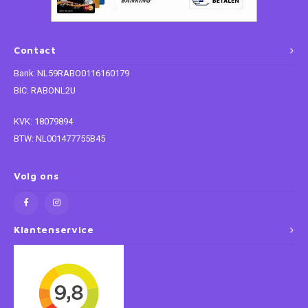
Paw Patrol
Contact
Peppa Pig
Bank: NL59RABO0116160179
BIC: RABONL2U
Planes
KVK: 18079894
Pluto
BTW: NL001477755B45
Pokemon
Volg ons
Princess
Klantenservice
Sonic the Hedgehog
Spiderman
Star Wars