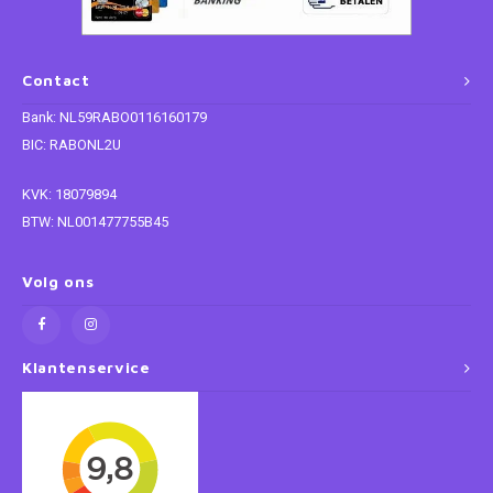
Paw Patrol
Contact
Peppa Pig
Bank: NL59RABO0116160179
BIC: RABONL2U
Planes
KVK: 18079894
Pluto
BTW: NL001477755B45
Pokemon
Volg ons
Princess
Klantenservice
Sonic the Hedgehog
Spiderman
Star Wars