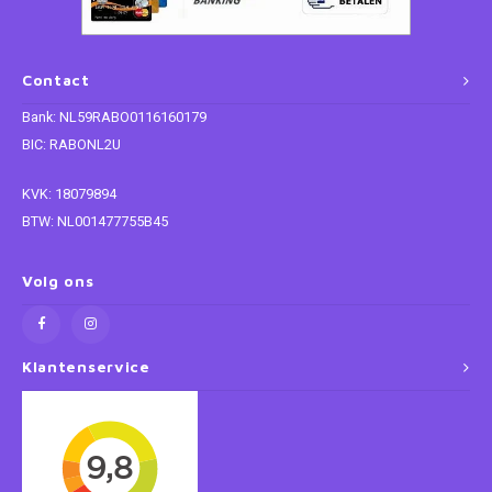
Paw Patrol
Contact
Peppa Pig
Bank: NL59RABO0116160179
BIC: RABONL2U
Planes
KVK: 18079894
Pluto
BTW: NL001477755B45
Pokemon
Volg ons
Princess
Klantenservice
Sonic the Hedgehog
Spiderman
Star Wars