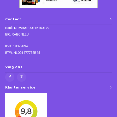
Paw Patrol
Contact
Peppa Pig
Bank: NL59RABO0116160179
BIC: RABONL2U
Planes
KVK: 18079894
Pluto
BTW: NL001477755B45
Pokemon
Volg ons
Princess
Klantenservice
Sonic the Hedgehog
Spiderman
Star Wars