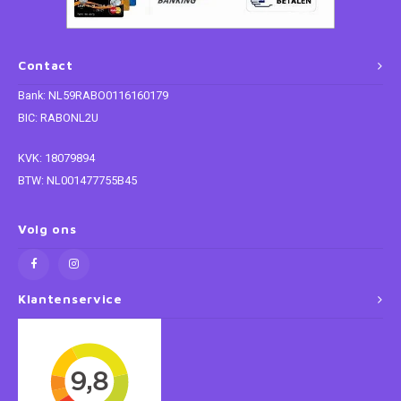
Paw Patrol
Contact
Peppa Pig
Bank: NL59RABO0116160179
BIC: RABONL2U
Planes
KVK: 18079894
Pluto
BTW: NL001477755B45
Pokemon
Volg ons
Princess
Klantenservice
Sonic the Hedgehog
Spiderman
Star Wars