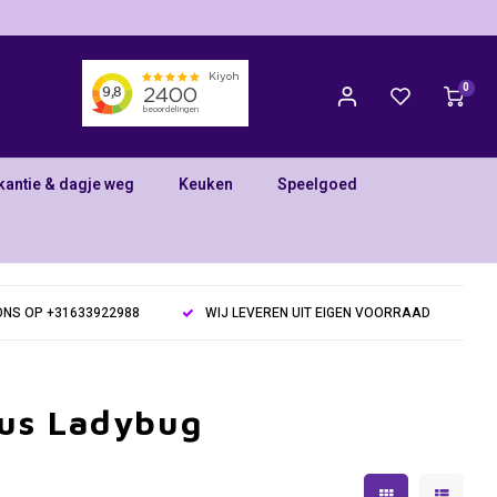
0
kantie & dagje weg
Keuken
Speelgoed
NS OP +31633922988
WIJ LEVEREN UIT EIGEN VOORRAAD
ous Ladybug