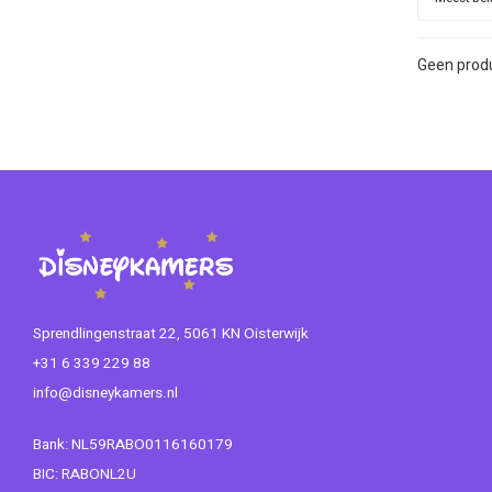
Geen produ
Sprendlingenstraat 22, 5061 KN Oisterwijk
+31 6 339 229 88
info@disneykamers.nl
Bank: NL59RABO0116160179
BIC: RABONL2U