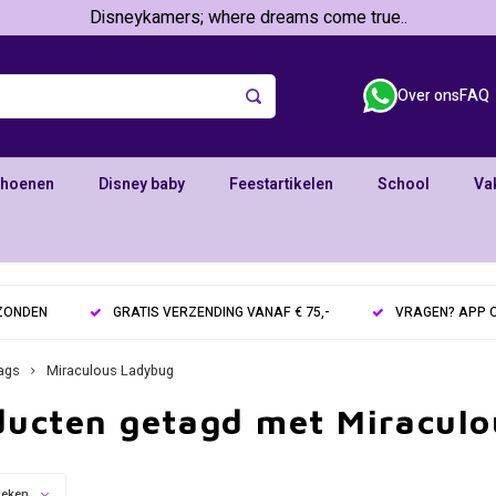
Disneykamers; where dreams come true..
Over ons
FAQ
choenen
Disney baby
Feestartikelen
School
Va
RZONDEN
GRATIS VERZENDING VANAF € 75,-
VRAGEN? APP O
ags
Miraculous Ladybug
ducten getagd met Miracul
keken