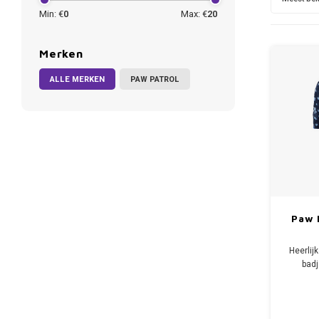
Min: €
0
Max: €
20
Merken
ALLE MERKEN
PAW PATROL
Paw 
Heerlij
bad
De
ochten
De Paw