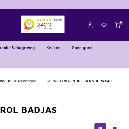
0
kantie & dagje weg
Keuken
Speelgoed
NS OP +31633922988
WIJ LEVEREN UIT EIGEN VOORRAAD
TROL BADJAS