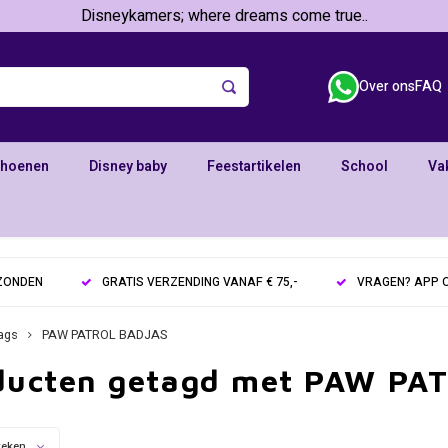
Disneykamers; where dreams come true..
Over ons
FAQ
choenen
Disney baby
Feestartikelen
School
Va
RZONDEN
GRATIS VERZENDING VANAF € 75,-
VRAGEN? APP O
ags
PAW PATROL BADJAS
ducten getagd met PAW PA
keken