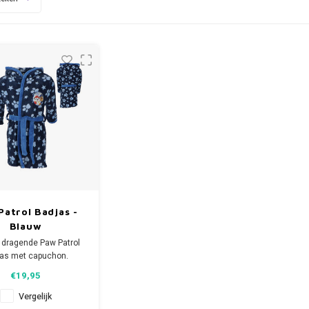
Patrol Badjas -
Blauw
k dragende Paw Patrol
jas met capuchon.
ze zachte fleece
€19,95
djas heeft 2 zakken,
een ceintuur.
Vergelijk
 Patrol kinderbadjas