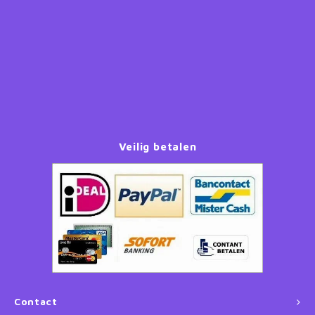
Paw Patrol
Peppa Pig
Planes
Pluto
Veilig betalen
Pokemon
Princess
Sonic the Hedgehog
Spiderman
Contact
Star Wars