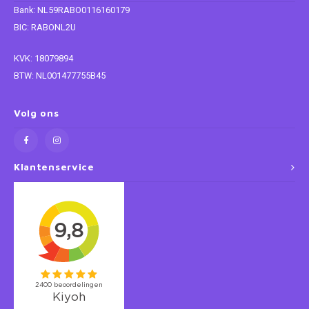
Bank: NL59RABO0116160179
Super Mario
BIC: RABONL2U
KVK: 18079894
Thomas de Trein
BTW: NL001477755B45
Toy Story
Volg ons
Vaiana
Wish
Klantenservice