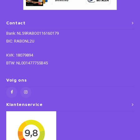
Paw Patrol
Contact
Peppa Pig
Bank: NL59RABO0116160179
BIC: RABONL2U
Planes
KVK: 18079894
Pluto
BTW: NL001477755B45
Pokemon
Volg ons
Princess
Klantenservice
Sonic the Hedgehog
Spiderman
Star Wars