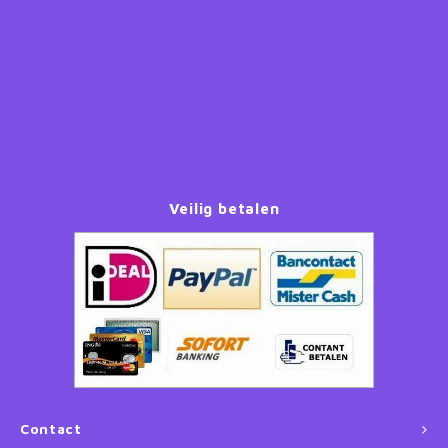
Paw Patrol
Peppa Pig
Planes
Pluto
Veilig betalen
Pokemon
Princess
Sonic the Hedgehog
Spiderman
Contact
Star Wars