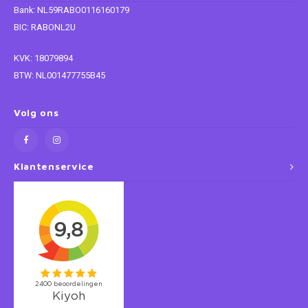
Bank: NL59RABO0116160179
Super Mario
BIC: RABONL2U
KVK: 18079894
Thomas de Trein
BTW: NL001477755B45
Toy Story
Volg ons
Vaiana
Wish
Klantenservice