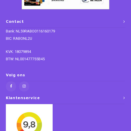
Paw Patrol
Contact
Peppa Pig
Bank: NL59RABO0116160179
BIC: RABONL2U
Planes
KVK: 18079894
Pluto
BTW: NL001477755B45
Pokemon
Volg ons
Princess
Klantenservice
Sonic the Hedgehog
Spiderman
Star Wars