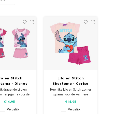
lo en Stitch
Lilo en Stitch
tama - Disney
Shortama - Cerise
Love
ijk dragende Lilo en
Heerlijke Lilo en Stitch zomer
zomer pyjama voor de
pyjama voor de warmere
rmere nachten.
nachten.
€14,95
€14,95
Deze
Deze leuke Disney shortama
isney shortama heeft
heeft korte mouwen en een
Vergelijk
Vergelijk
mouwen en een short.
short.