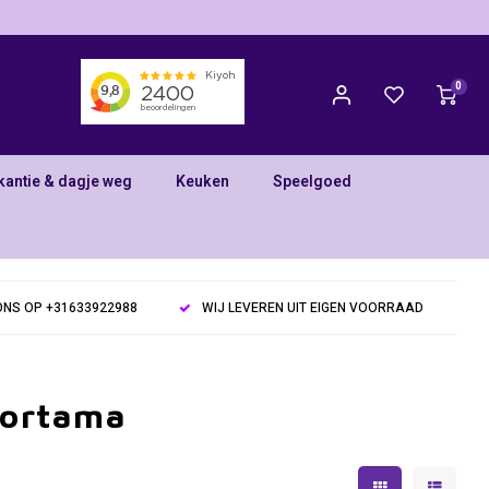
0
kantie & dagje weg
Keuken
Speelgoed
NS OP +31633922988
WIJ LEVEREN UIT EIGEN VOORRAAD
hortama