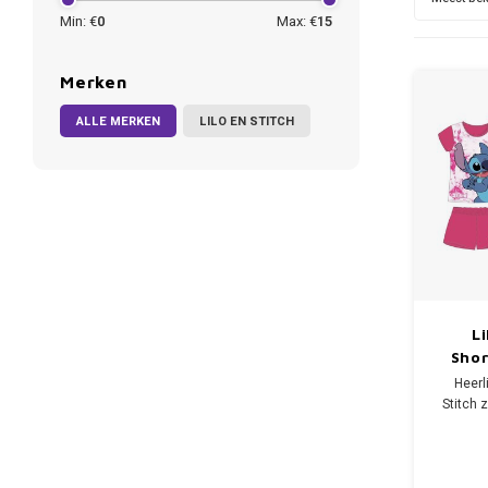
Min: €
0
Max: €
15
Merken
ALLE MERKEN
LILO EN STITCH
Li
Shor
Heerl
Stitch 
wa
leuke D
korte 