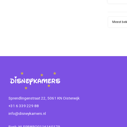
De mei
supe
ti
Meest be
Mater
Sprendlingenstraat 22, 5061 KN Oisterwijk
+31 6 339 229 88
info@disneykamers.nl