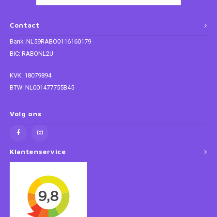
Paw Patrol
Contact
Bank: NL59RABO0116160179
Peppa Pig
BIC: RABONL2U
Planes
KVK: 18079894
BTW: NL001477755B45
Pluto
Volg ons
Pokemon
Princess
Klantenservice
Sonic the Hedgehog
Spiderman
Star Wars