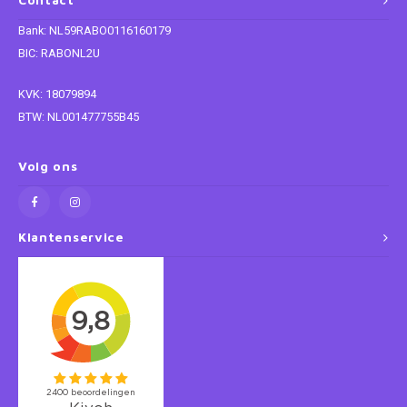
Contact
Bank: NL59RABO0116160179
Super Mario
BIC: RABONL2U
Thomas de Trein
KVK: 18079894
BTW: NL001477755B45
Toy Story
Volg ons
Vaiana
Wish
Klantenservice