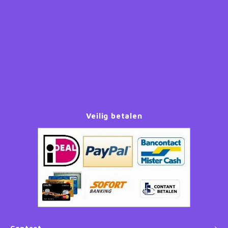
Paw Patrol
Peppa Pig
Planes
Pluto
Veilig betalen
Pokemon
Princess
Sonic the Hedgehog
Spiderman
Star Wars