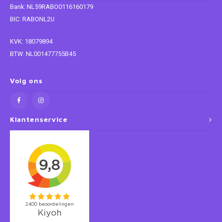
Bank: NL59RABO0116160179
BIC: RABONL2U
Super Mario
KVK: 18079894
Thomas de Trein
BTW: NL001477755B45
Toy Story
Volg ons
Vaiana
Wish
Klantenservice