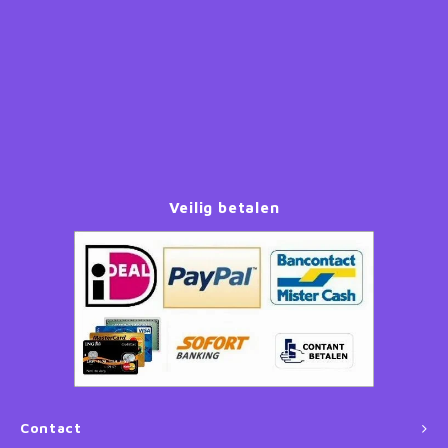
Paw Patrol
Peppa Pig
Planes
Pluto
Veilig betalen
Pokemon
Princess
Sonic the Hedgehog
Spiderman
Contact
Star Wars