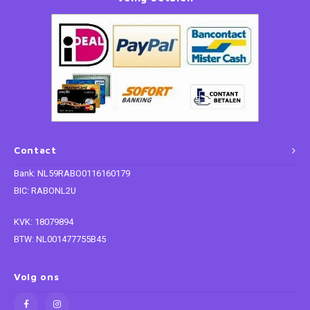
Contact
Bank: NL59RABO0116160179
BIC: RABONL2U
KVK: 18079894
BTW: NL001477755B45
Volg ons