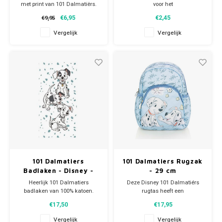
met print van 101 Dalmatiërs.
voor het
Materiaal: 100% katoen.
allerleukste kinderfeestje.
€6,95
€2,45
€9,95
Inhoud per beker: 200 ml.
Paw Patrol
Vergelijk
Vergelijk
Je feestje kan beginnen!
Peppa Pig
Planes
Pluto
Pokemon
Princess
101 Dalmatiers
101 Dalmatiers Rugzak
Sonic the Hedgehog
Badlaken - Disney -
- 29 cm
Katoen
Heerlijk 101 Dalmatiers
Deze Disney 101 Dalmatiérs
badlaken van 100% katoen.
rugtas heeft een
Spiderman
Deze Disney dalmatiërs
hoofdcompartiment en een
€17,50
€17,95
handdoek is groot genoeg om
voorvak weke beiden zijn
als strandlaken te gebruiken en
voorzien van een rits. Aan de
Star Wars
Vergelijk
Vergelijk