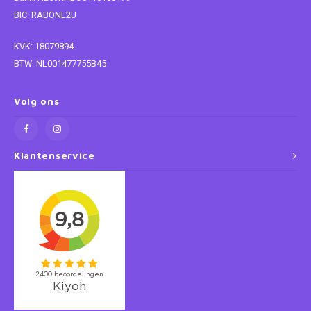
BIC: RABONL2U
Super Mario
KVK: 18079894
Thomas de Trein
BTW: NL001477755B45
Toy Story
Volg ons
Vaiana
Klantenservice
Wish