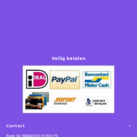
Paw Patrol
Peppa Pig
Planes
Veilig betalen
Pluto
Pokemon
Princess
Sonic the Hedgehog
Spiderman
Contact
Star Wars
Bank: NL59RABO0116160179