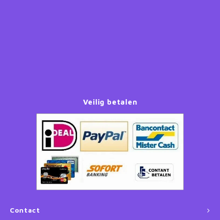
Paw Patrol
Peppa Pig
Planes
Pluto
Veilig betalen
Pokemon
Princess
Sonic the Hedgehog
Spiderman
Contact
Star Wars