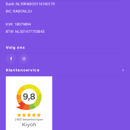
Bank: NL59RABO0116160179
BIC: RABONL2U
Super Mario
KVK: 18079894
Thomas de Trein
BTW: NL001477755B45
Toy Story
Volg ons
Vaiana
Wish
Klantenservice