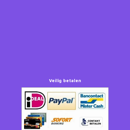
Paw Patrol
Peppa Pig
Planes
Pluto
Pokemon
Veilig betalen
Princess
Sonic the Hedgehog
Spiderman
Star Wars