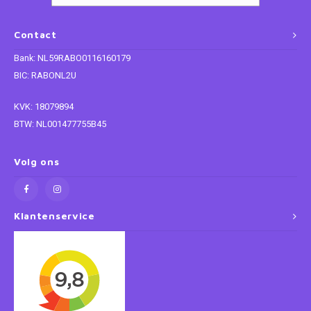
Super Mario
Contact
Bank: NL59RABO0116160179
Thomas de Trein
BIC: RABONL2U
Toy Story
KVK: 18079894
BTW: NL001477755B45
Vaiana
Volg ons
Wish
Klantenservice