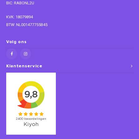
BIC: RABONL2U
Super Mario
KVK: 18079894
BTW: NL001477755B45
Thomas de Trein
Volg ons
Toy Story
Vaiana
Klantenservice
Wish