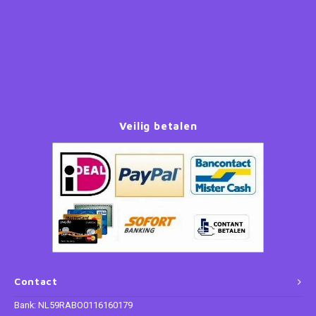
Paw Patrol
Peppa Pig
Planes
Veilig betalen
Pluto
Pokemon
Princess
Sonic the Hedgehog
Spiderman
Contact
Bank: NL59RABO0116160179
Star Wars