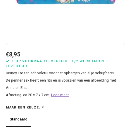
Bluey
Kussens
Mode accessoires
Beddengoed Baby en Peuter
Cars feestartikelen
Baseball caps & petten
Servetten
Brandweerman Sam
Lampjes
Nachtkleding
Kinderserviesjes
Frozen feestartikelen
Handtasjes & schoudertasjes
Tafelkleden
Cars
Muurposters
Ondergoed & sokken
Knuffels
Disney Princess feestartikelen
Horloges & zonnebrillen
Wegwerp servies
Dinosaurus & Jurassic World
Muurstickers & Raamstickers
Onesies
Luiertassen
Gabby's Poppenhuis feestartikelen
Parapluus
€8,95
Dombo
Opbergboxen & Speelgoedkisten
Pantoffels & Schoeisel
Rompertjes
Lilo en Stitch feestartikelen
Plaids
1 OP VOORRAAD
LEVERTIJD - 1/2 WERKDAGEN
LEVERTIJD
Disney Frozen schooletui voor het opbergen van al je schrijfgerei.
Donald Duck
Opbergrekken
Regenjassen
Slabbetjes
Mickey Mouse feestartikelen
Portemonees
De pennenzak heeft een rits en is voorzien van een afbeelding met
Anna en Elsa.
Frozen
Peuterbed
Sweater & hoodies
Minecraft feestartikelen
Rugtassen
Afmeting: ca 20 x 7 x 7 cm.
Lees meer
Gabby's Poppenhuis
Prullenbakken
T-shirts & longsleeves
Minions feestartikelen
Slaapmaskers
MAAK EEN KEUZE:
*
Hello Kitty
Stoelen & Tafels
Zomersetjes
Minnie Mouse feestartikelen
Slaapzakken en Readynaps
Standaard