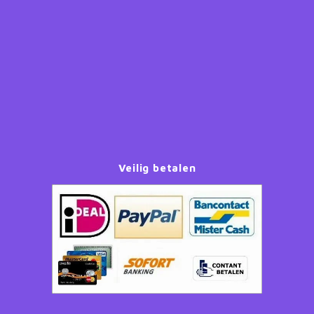
Paw Patrol
Peppa Pig
Planes
Pluto
Veilig betalen
Pokemon
Princess
Sonic the Hedgehog
Spiderman
Star Wars