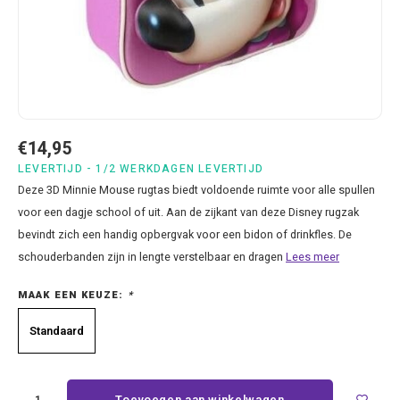
Bluey
Kussens
Mode accessoires
Beddengoed Baby en Peuter
Cars feestartikelen
Baseball caps & petten
Servetten
Brandweerman Sam
Lampjes
Nachtkleding
Kinderserviesjes
Frozen feestartikelen
Handtasjes & schoudertasjes
Tafelkleden
Cars
Muurposters
Ondergoed & sokken
Knuffels
Disney Princess feestartikelen
Horloges & zonnebrillen
Wegwerp servies
Dinosaurus & Jurassic World
Muurstickers & Raamstickers
Onesies
Luiertassen
Gabby's Poppenhuis feestartikelen
Parapluus
€14,95
LEVERTIJD - 1/2 WERKDAGEN LEVERTIJD
Dombo
Opbergboxen & Speelgoedkisten
Pantoffels & Schoeisel
Rompertjes
Lilo en Stitch feestartikelen
Plaids
Deze 3D Minnie Mouse rugtas biedt voldoende ruimte voor alle spullen
voor een dagje school of uit. Aan de zijkant van deze Disney rugzak
Donald Duck
Opbergrekken
Regenjassen
Slabbetjes
Mickey Mouse feestartikelen
Portemonees
bevindt zich een handig opbergvak voor een bidon of drinkfles. De
schouderbanden zijn in lengte verstelbaar en dragen
Lees meer
Frozen
Peuterbed
Sweater & hoodies
Minecraft feestartikelen
Rugtassen
MAAK EEN KEUZE:
*
Gabby's Poppenhuis
Prullenbakken
T-shirts & longsleeves
Minions feestartikelen
Slaapmaskers
Standaard
Hello Kitty
Stoelen & Tafels
Zomersetjes
Minnie Mouse feestartikelen
Slaapzakken en Readynaps
Toevoegen aan winkelwagen