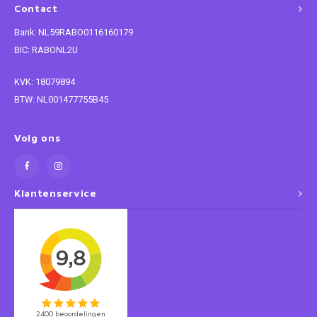
Contact
Super Mario
Bank: NL59RABO0116160179
BIC: RABONL2U
Thomas de Trein
KVK: 18079894
Toy Story
BTW: NL001477755B45
Vaiana
Volg ons
Wish
Klantenservice